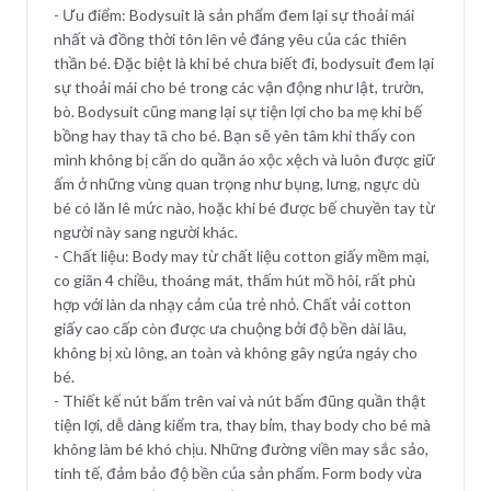
- Ưu điểm: Bodysuit là sản phẩm đem lại sự thoải mái
nhất và đồng thời tôn lên vẻ đáng yêu của các thiên
thần bé. Đặc biệt là khi bé chưa biết đi, bodysuit đem lại
sự thoải mái cho bé trong các vận động như lật, trườn,
bò. Bodysuit cũng mang lại sự tiện lợi cho ba mẹ khi bế
bồng hay thay tã cho bé. Bạn sẽ yên tâm khi thấy con
mình không bị cấn do quần áo xộc xệch và luôn được giữ
ấm ở những vùng quan trọng như bụng, lưng, ngực dù
bé có lăn lê mức nào, hoặc khi bé được bế chuyền tay từ
người này sang người khác.
- Chất liệu: Body may từ chất liệu cotton giấy mềm mại,
co giãn 4 chiều, thoáng mát, thấm hút mồ hôi, rất phù
hợp với làn da nhạy cảm của trẻ nhỏ. Chất vải cotton
giấy cao cấp còn được ưa chuộng bởi độ bền dài lâu,
không bị xù lông, an toàn và không gây ngứa ngáy cho
bé.
- Thiết kế nút bấm trên vai và nút bấm đũng quần thật
tiện lợi, dễ dàng kiểm tra, thay bỉm, thay body cho bé mà
không làm bé khó chịu. Những đường viền may sắc sảo,
tinh tế, đảm bảo độ bền của sản phẩm. Form body vừa