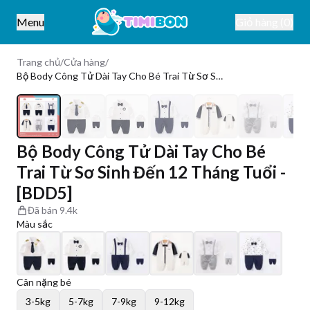
Menu
Giỏ hàng (0)
Trang chủ
/
Cửa hàng
/
Bộ Body Công Tử Dài Tay Cho Bé Trai Từ Sơ Sinh Đến 12 Tháng Tuổi - [BDD5]
1
/
13
Bộ Body Công Tử Dài Tay Cho Bé
Trai Từ Sơ Sinh Đến 12 Tháng Tuổi -
[BDD5]
Đã bán
9.4k
Màu sắc
Cân nặng bé
3-5kg
5-7kg
7-9kg
9-12kg