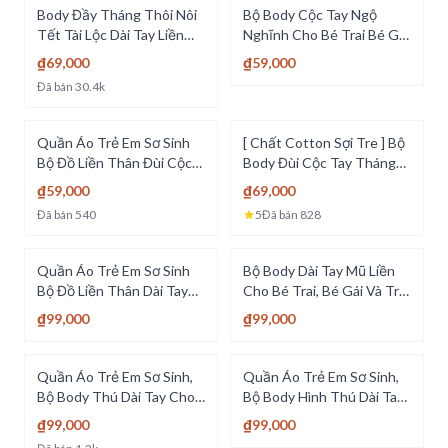
Body Đầy Tháng Thôi Nôi
Bộ Body Cộc Tay Ngộ
Tết Tài Lộc Dài Tay Liền
Nghĩnh Cho Bé Trai Bé Gái
Thân Màu Đỏ Mẫu Quần
Từ 0-12 Tháng Tuổi -
₫69,000
₫59,000
Áo Bé Trai Bé Gái Sơ Sinh
[BDC1]
Đã bán
30.4k
[BDD11]
Quần Áo Trẻ Em Sơ Sinh
[ Chất Cotton Sợi Tre ] Bộ
Bộ Đồ Liền Thân Đùi Cộc
Body Đùi Cộc Tay Tháng
Tay Chất Cotton Bodysuit
Mát Mẫu Bodysuit Cho Bé
₫59,000
₫69,000
Cho Bé Trai Công Tử Soái
Trai Bé Gái Và Sơ Sinh -
Đã bán
540
5
Đã bán
828
Ca [BDC7]
[BDC8]
Quần Áo Trẻ Em Sơ Sinh
Bộ Body Dài Tay Mũ Liền
Bộ Đồ Liền Thân Dài Tay
Cho Bé Trai, Bé Gái Và Trẻ
Chất Cotton Body Cho Bé
Sơ Sinh - [BDD7]
₫99,000
₫99,000
Trai Bé Gái [BDD6]
Quần Áo Trẻ Em Sơ Sinh,
Quần Áo Trẻ Em Sơ Sinh,
Bộ Body Thú Dài Tay Cho
Bộ Body Hình Thú Dài Tay
Bé Trai, Bé Gái Chất
Kèm Yếm Cho Bé Trai Bé
₫99,000
₫99,000
Cotton - [BDD8]
Gái - [BDD10]