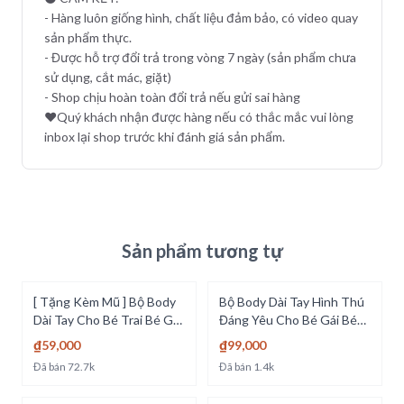
- Hàng luôn giống hình, chất liệu đảm bảo, có video quay
sản phẩm thực.
- Được hỗ trợ đổi trả trong vòng 7 ngày (sản phẩm chưa
sử dụng, cắt mác, giặt)
- Shop chịu hoàn toàn đổi trả nếu gửi sai hàng
♥️Quý khách nhận được hàng nếu có thắc mắc vui lòng
inbox lại shop trước khi đánh giá sản phẩm.
Sản phẩm tương tự
[ Tặng Kèm Mũ ] Bộ Body
Bộ Body Dài Tay Hình Thú
Dài Tay Cho Bé Trai Bé Gái
Đáng Yêu Cho Bé Gái Bé
Từ Sơ Sinh Đến 2 Tuổi
Trai Từ 0-12 Tháng Tuổi -
₫59,000
₫99,000
Kiểu Quần Áo Bodysuit
[BDD1]
Đã bán
72.7k
Đã bán
1.4k
Trẻ Em - [BDD4]