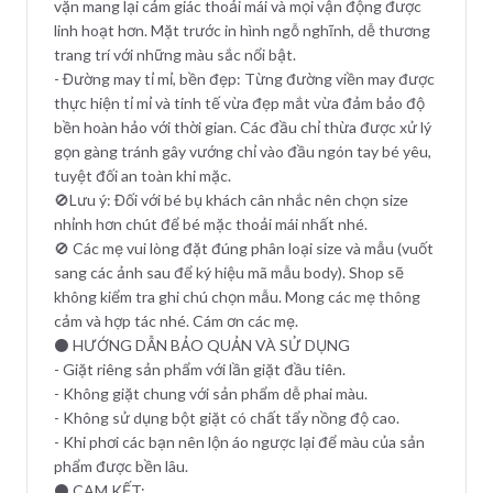
vặn mang lại cảm giác thoải mái và mọi vận động được
linh hoạt hơn. Mặt trước in hình ngỗ nghĩnh, dễ thương
trang trí với những màu sắc nổi bật.
- Đường may tỉ mỉ, bền đẹp: Từng đường viền may được
thực hiện tỉ mỉ và tinh tế vừa đẹp mắt vừa đảm bảo độ
bền hoàn hảo với thời gian. Các đầu chỉ thừa được xử lý
gọn gàng tránh gây vướng chỉ vào đầu ngón tay bé yêu,
tuyệt đối an toàn khi mặc.
🚫Lưu ý: Đối với bé bụ khách cân nhắc nên chọn size
nhỉnh hơn chút để bé mặc thoải mái nhất nhé.
🚫 Các mẹ vui lòng đặt đúng phân loại size và mẫu (vuốt
sang các ảnh sau để ký hiệu mã mẫu body). Shop sẽ
không kiểm tra ghi chú chọn mẫu. Mong các mẹ thông
cảm và hợp tác nhé. Cám ơn các mẹ.
⚫ HƯỚNG DẪN BẢO QUẢN VÀ SỬ DỤNG
- Giặt riêng sản phẩm với lần giặt đầu tiên.
- Không giặt chung với sản phẩm dễ phai màu.
- Không sử dụng bột giặt có chất tẩy nồng độ cao.
- Khi phơi các bạn nên lộn áo ngược lại để màu của sản
phẩm được bền lâu.
⚫ CAM KẾT: