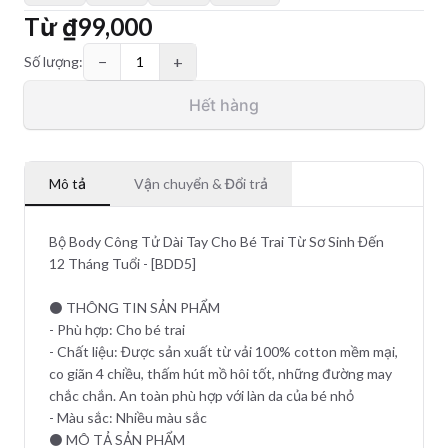
Từ
₫99,000
−
+
Số lượng:
1
Hết hàng
Mô tả
Vận chuyển & Đổi trả
Bộ Body Công Tử Dài Tay Cho Bé Trai Từ Sơ Sinh Đến
12 Tháng Tuổi - [BDD5]
⚫ THÔNG TIN SẢN PHẨM
- Phù hợp: Cho bé trai
- Chất liệu: Được sản xuất từ vải 100% cotton mềm mại,
co giãn 4 chiều, thấm hút mồ hôi tốt, những đường may
chắc chắn. An toàn phù hợp với làn da của bé nhỏ
- Màu sắc: Nhiều màu sắc
⚫ MÔ TẢ SẢN PHẨM