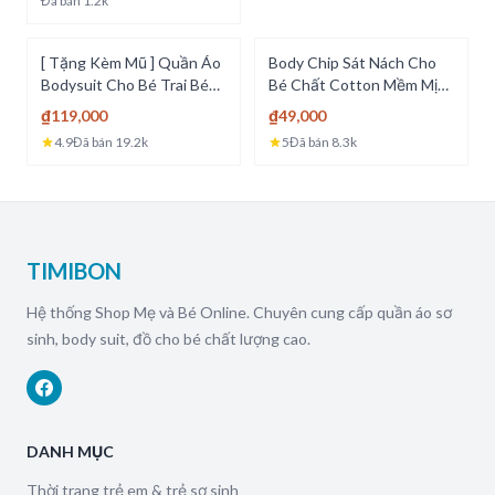
Đã bán
1.2k
[ Tặng Kèm Mũ ] Quần Áo
Body Chip Sát Nách Cho
Bodysuit Cho Bé Trai Bé
Bé Chất Cotton Mềm Mịn
Gái Trẻ Em Sơ Sinh Cộc
Mẫu Bodysuit Quần Áo Sơ
₫119,000
₫49,000
Tay Kèm Mũ - [BDC3]
Sinh Bé Trai Bé Gái Siêu
4.9
Đã bán
19.2k
5
Đã bán
8.3k
Dễ Thương - [BDCHIP1]
TIMIBON
Hệ thống Shop Mẹ và Bé Online. Chuyên cung cấp quần áo sơ
sinh, body suit, đồ cho bé chất lượng cao.
DANH MỤC
Thời trang trẻ em & trẻ sơ sinh