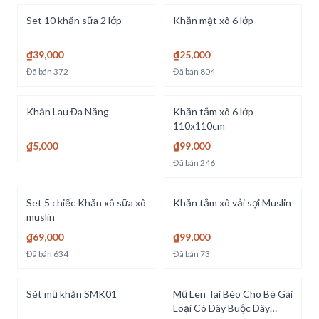
Set 10 khăn sữa 2 lớp
Khăn mặt xô 6 lớp
₫39,000
₫25,000
Đã bán
372
Đã bán
804
Khăn Lau Đa Năng
Khăn tắm xô 6 lớp
110x110cm
₫5,000
₫99,000
Đã bán
246
Set 5 chiếc Khăn xô sữa xô
Khăn tắm xô vải sợi Muslin
muslin
₫69,000
₫99,000
Đã bán
634
Đã bán
73
Sét mũ khăn SMK01
Mũ Len Tai Bèo Cho Bé Gái
Loại Có Dây Buộc Dây