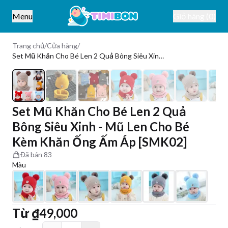
Menu
Giỏ hàng (0)
Trang chủ
/
Cửa hàng
/
Set Mũ Khăn Cho Bé Len 2 Quả Bông Siêu Xinh - Mũ Len Cho Bé Kèm Khăn Ống Ấm Áp [SMK02]
1
/
15
Set Mũ Khăn Cho Bé Len 2 Quả
Bông Siêu Xinh - Mũ Len Cho Bé
Kèm Khăn Ống Ấm Áp [SMK02]
Đã bán
83
Màu
Từ
₫49,000