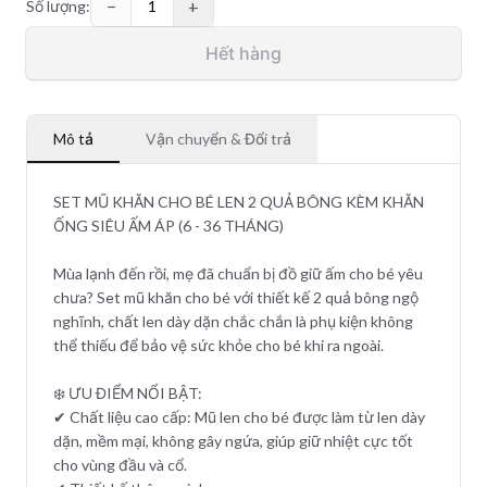
−
+
Số lượng:
1
Hết hàng
Mô tả
Vận chuyển & Đổi trả
SET MŨ KHĂN CHO BÉ LEN 2 QUẢ BÔNG KÈM KHĂN
ỐNG SIÊU ẤM ÁP (6 - 36 THÁNG)
Mùa lạnh đến rồi, mẹ đã chuẩn bị đồ giữ ấm cho bé yêu
chưa? Set mũ khăn cho bé với thiết kế 2 quả bông ngộ
nghĩnh, chất len dày dặn chắc chắn là phụ kiện không
thể thiếu để bảo vệ sức khỏe cho bé khi ra ngoài.
❄️ ƯU ĐIỂM NỔI BẬT:
✔ Chất liệu cao cấp: Mũ len cho bé được làm từ len dày
dặn, mềm mại, không gây ngứa, giúp giữ nhiệt cực tốt
cho vùng đầu và cổ.