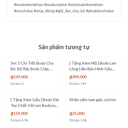
#mulenkemkhan #mulentaime #setmulenkemkhan
#muchobe #mùa_đông #giữ_ấm_cho_bé #phukienchobe
Sản phẩm tương tự
Set 5 Chi Tiết Body Cho
[ Tặng Kèm Mũ ] Body Len
Bé, Bộ Rời, Body Chip,
Lông Liền Bàn Hình Gấu
Bodysuit Dài Tay Kèm Mũ
Ấm Áp Cho Mùa Đông Đồ
₫229,000
₫399,000
Và Khăn Tam Giác [B19-
Liền Thân Cho Bé Trai Bé
Đã bán
4
Đã bán
149
SET5]
Gái - [BDD82]
[ Tặng Kèm Gấu ] Body Dài
Khăn yếm tam giác cotton
Tay Chất Vải Len Bodysuit
Cho Bé Trai Bé Gái Sơ Sinh
₫159,000
₫25,000
Mặc Thu Đông Áo Liền
Đã bán
6.9k
Đã bán
1.8k
Quần [BDD96]