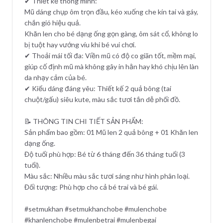
✔ Thiết kế thông minh:
Mũ dáng chụp ôm trọn đầu, kéo xuống che kín tai và gáy,
chắn gió hiệu quả.
Khăn len cho bé dạng ống gọn gàng, ôm sát cổ, không lo
bị tuột hay vướng víu khi bé vui chơi.
✔ Thoải mái tối đa: Viền mũ có độ co giãn tốt, mềm mại,
giúp cố định mũ mà không gây in hằn hay khó chịu lên làn
da nhạy cảm của bé.
✔ Kiểu dáng đáng yêu: Thiết kế 2 quả bông (tai
chuột/gấu) siêu kute, màu sắc tươi tắn dễ phối đồ.
📝 THÔNG TIN CHI TIẾT SẢN PHẨM:
Sản phẩm bao gồm: 01 Mũ len 2 quả bông + 01 Khăn len
dạng ống.
Độ tuổi phù hợp: Bé từ 6 tháng đến 36 tháng tuổi (3
tuổi).
Màu sắc: Nhiều màu sắc tươi sáng như hình phân loại.
Đối tượng: Phù hợp cho cả bé trai và bé gái.
#setmukhan #setmukhanchobe #mulenchobe
#khanlenchobe #mulenbetrai #mulenbegai